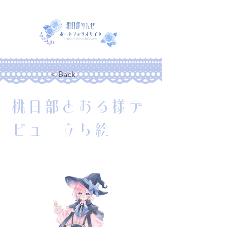
< Back
桃日部とおる様デ
ビュー立ち絵