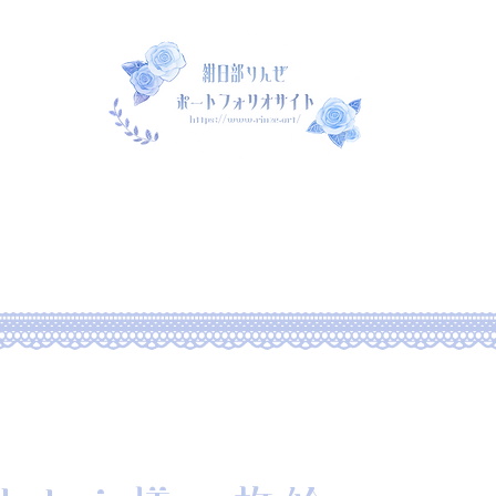
rtfolio
新しいページ
commission
rtfolio2022
Portfolio2022
Po