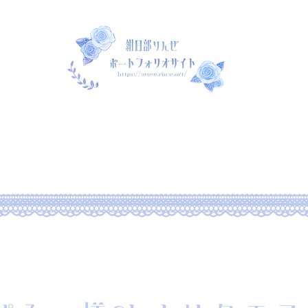
rtfolio
新しいページ
commission
rtfolio2022
Portfolio2022
Po