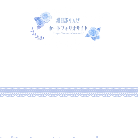
rtfolio
新しいページ
commission
rtfolio2022
Portfolio2022
Po