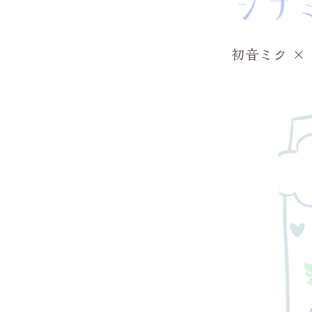
シナ
初音ミク ×