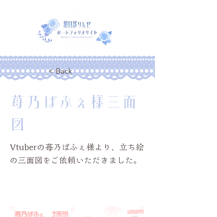
< Back
苺乃ぱふぇ様三面
図
Vtuberの苺乃ぱふぇ様より、立ち絵
の三面図をご依頼いただきました。