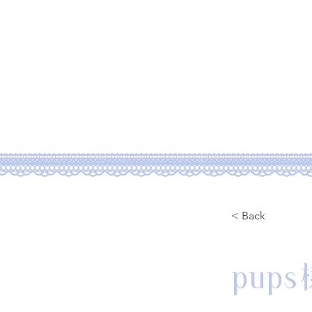
Home
Abo
< Back
pup