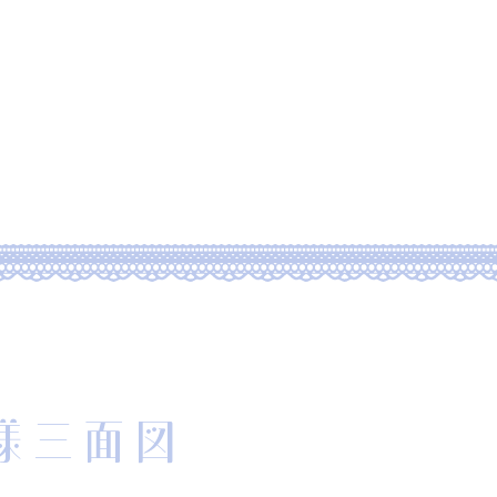
ut me
Portfolio
Commi
s様三面図