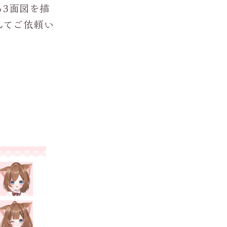
ら3面図を描
してご依頼い