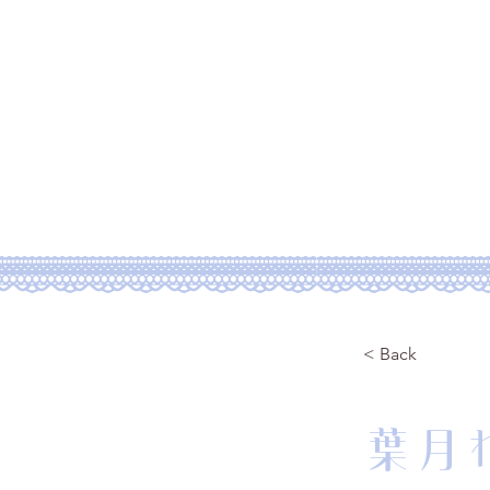
Home
Abo
< Back
葉月