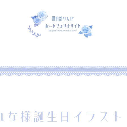
ut me
Portfolio
Commi
れな様誕生日イラスト