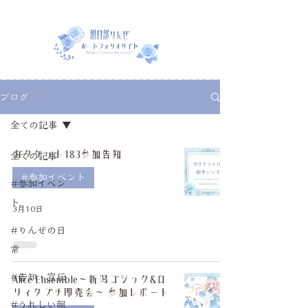
ブログ
全ての記事
ガタケット183参加告知
全ての記事
#参加イベント
#参加イベン
ト
3月10日
#りんぜの日
常
#告知・宣伝
Alice Ensemble～新潟ゴシック&ロ
リィタプチ即売会～ 参加レポート
#うれしい報