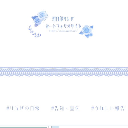
ut me
Portfolio
Commi
#りんぜの日常
#告知・宣伝
#うれしい報告