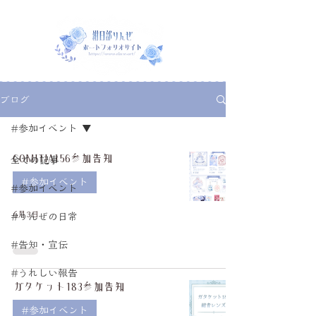
ブログ
#参加イベント
COMITIA156参加告知
全ての記事
#参加イベント
#参加イベント
6月3日
#りんぜの日常
#告知・宣伝
#うれしい報告
ガタケット183参加告知
#参加イベント